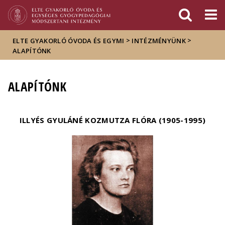
Események
ELTE a
Hírek
sajtóban
>
>
ELTE GYAKORLÓ ÓVODA ÉS EGYMI
INTÉZMÉNYÜNK
ALAPÍTÓNK
ALAPÍTÓNK
ILLYÉS GYULÁNÉ KOZMUTZA FLÓRA (1905-1995)