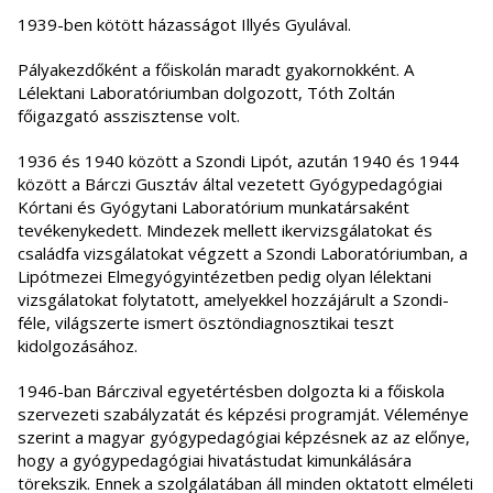
1939-ben kötött házasságot Illyés Gyulával.
Pályakezdőként a főiskolán maradt gyakornokként. A
Lélektani Laboratóriumban dolgozott, Tóth Zoltán
főigazgató asszisztense volt.
1936 és 1940 között a Szondi Lipót, azután 1940 és 1944
között a Bárczi Gusztáv által vezetett Gyógypedagógiai
Kórtani és Gyógytani Laboratórium munkatársaként
tevékenykedett. Mindezek mellett ikervizsgálatokat és
családfa vizsgálatokat végzett a Szondi Laboratóriumban, a
Lipótmezei Elmegyógyintézetben pedig olyan lélektani
vizsgálatokat folytatott, amelyekkel hozzájárult a Szondi-
féle, világszerte ismert ösztöndiagnosztikai teszt
kidolgozásához.
1946-ban Bárczival egyetértésben dolgozta ki a főiskola
szervezeti szabályzatát és képzési programját. Véleménye
szerint a magyar gyógypedagógiai képzésnek az az előnye,
hogy a gyógypedagógiai hivatástudat kimunkálására
törekszik. Ennek a szolgálatában áll minden oktatott elméleti