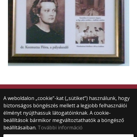
© 2024 ELTE Gyakorló Óvoda és EGYMI
A weboldalon „cookie”-kat („sütiket”) használunk, hogy
Minden jog fenntartva.
biztonságos böngészés mellett a legjobb felhasználói
1071 Budapest, Damjanich u. 41-43.
élményt nyújthassuk látogatóinknak. A cookie-
+36 1 461-3750
beállítások bármikor megváltoztathatók a böngésző
gyakovoda@barczi.elte.hu
beállításaiban.
További információ
Webfejlesztés: