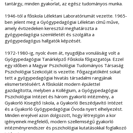
tantárgy, minden gyakorlat, az egész tudományos munka.
1946-tól a főiskola Lélektani Laboratóriumát vezette. 1965-
ben jelent meg a Gyógypedagógiai Lélektan című műve,
amely évtizedeken keresztül meghatározta a
gyógypedagógia szemléletét és szolgálta a
gyógypedagógus hallgatók képzését.
1972-1980-ig, nyolc éven át, nyugdíjba vonulásáig volt a
Gyógypedagógiai Tanárképző Főiskola főigazgatója. Ezzel
egy időben a Magyar Pszichológiai Tudományos Társaság
Pszichológiai Szekcióját is vezette. Főigazgatóként sokat
tett a gyógypedagógiai hivatás társadalmi rangjának
elismertetéséért. A főiskolát modern épülettel
gazdagította, melyben a Kollégium, a Gyógypedagógiai
Pszichológiai Intézet és három gyakorló intézmény, a
Gyakorló Kisegítő Iskola, a Gyakorló Beszédjavító Intézet
és a Gyakorló Gyógypedagógiai Óvoda nyert elhelyezést.
Minden erejével azon dolgozott, hogy létrejöjjön a kor
igényeinek megfelelő, modern szellemiségű gyakorló
intézményrendszer és pszichológiai kutatásokkal foglalkozó