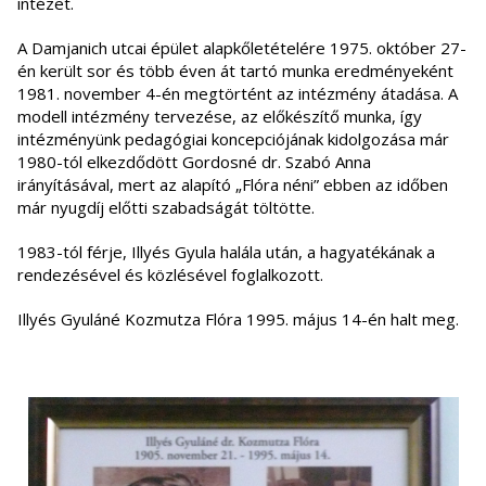
intézet.
A Damjanich utcai épület alapkőletételére 1975. október 27-
én került sor és több éven át tartó munka eredményeként
1981. november 4-én megtörtént az intézmény átadása. A
modell intézmény tervezése, az előkészítő munka, így
intézményünk pedagógiai koncepciójának kidolgozása már
1980-tól elkezdődött Gordosné dr. Szabó Anna
irányításával, mert az alapító „Flóra néni” ebben az időben
már nyugdíj előtti szabadságát töltötte.
1983-tól férje, Illyés Gyula halála után, a hagyatékának a
rendezésével és közlésével foglalkozott.
Illyés Gyuláné Kozmutza Flóra 1995. május 14-én halt meg.