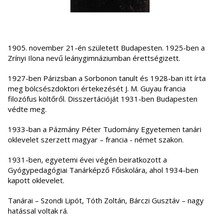
1905. november 21-én született Budapesten. 1925-ben a
Zrínyi Ilona nevű leánygimnáziumban érettségizett.
1927-ben Párizsban a Sorbonon tanult és 1928-ban itt írta
meg bölcsészdoktori értekezését J. M. Guyau francia
filozófus költőről. Disszertációját 1931-ben Budapesten
védte meg.
1933-ban a Pázmány Péter Tudomány Egyetemen tanári
oklevelet szerzett magyar – francia - német szakon.
1931-ben, egyetemi évei végén beiratkozott a
Gyógypedagógiai Tanárképző Főiskolára, ahol 1934-ben
kapott oklevelet.
Tanárai – Szondi Lipót, Tóth Zoltán, Bárczi Gusztáv – nagy
hatással voltak rá.