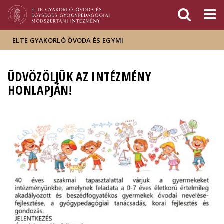
Események
ELTE a
Hírek
sajtóban
ELTE GYAKORLÓ ÓVODA ÉS EGYMI
ÜDVÖZÖLJÜK AZ INTÉZMÉNY
HONLAPJÁN!