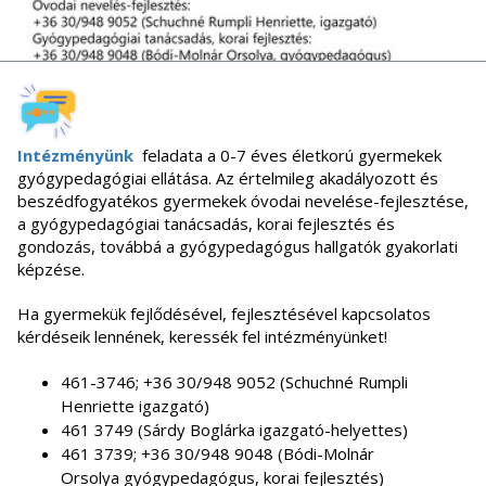
Intézményünk
feladata a 0-7 éves életkorú gyermekek
gyógypedagógiai ellátása.
Az értelmileg akadályozott és
beszédfogyatékos gyermekek óvodai nevelése-fejlesztése,
a gyógypedagógiai tanácsadás, korai fejlesztés és
gondozás, továbbá a gyógypedagógus hallgatók gyakorlati
képzése.
Ha gyermekük fejlődésével, fejlesztésével kapcsolatos
kérdéseik lennének, keressék fel intézményünket!
461-3746; +36 30/948 9052 (Schuchné Rumpli
Henriette igazgató)
461 3749 (Sárdy Boglárka igazgató-helyettes)
461 3739; +36 30/948 9048 (Bódi-Molnár
Orsolya gyógypedagógus, korai fejlesztés)