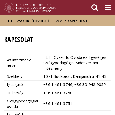
Események
ELTE a
Hírek
sajtóban
>
ELTE GYAKORLÓ ÓVODA ÉS EGYMI
KAPCSOLAT
KAPCSOLAT
ELTE Gyakorló Óvoda és Egységes
Az intézmény
Gyógypedagógiai Módszertani
neve
Intézmény
Székhely
1071 Budapest, Damjanich u. 41-43.
Igazgató
+36 1 461-3746, +36 30-948 9052
Titkárság
+36 1 461-3750
Gyógypedagógiai
+36 1 461-3751
óvoda
Logopédiai