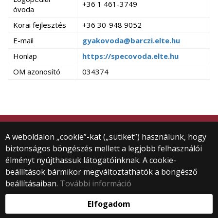
+36 1 461-3749
óvoda
Korai fejlesztés
+36 30-948 9052
E-mail
gyakovoda@barczi.elte.hu
Honlap
https://specovoda.elte.hu
OM azonosító
034374
© 2024 ELTE Gyakorló Óvoda és EGYMI
A weboldalon „cookie”-kat („sütiket”) használunk, hogy
Minden jog fenntartva.
biztonságos böngészés mellett a legjobb felhasználói
1071 Budapest, Damjanich u. 41-43.
élményt nyújthassuk látogatóinknak. A cookie-
+36 1 461-3750
beállítások bármikor megváltoztathatók a böngésző
gyakovoda@barczi.elte.hu
beállításaiban.
További információ
Webfejlesztés:
Elfogadom