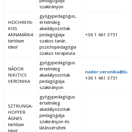
pedagógiája
logopédia szakos
szakirányon
gyógypedagógiai
SCHUCHNÉ
rumpli.henrie
tanár
gyógypedagógus,
RUMPLI
+36 1 461 374
szakvizsgázott
HOCHREIN-
értelmileg
HENRIETTE
+36 30 948 90
pedagógus
KISS
akadályozottak
mesterpedagógus
ANNAMÁRIA
pedagógiája
+36 1 461 3751
vezetőpedagógus
tartósan
szakos tanár,
távol
pszichopedagógia
szakos terapeuta
+36 1 461 374
gyógypedagógus
miko.eva.bett
MIKÓ ÉVA
óvodapedagógus
NÁDOR
értelmileg
+36 1 461-374
nador.veronika@barc
NIKITICS
akadályozottak
+36 1 461 3751
gyógypedagógiai
VERONIKA
pedagógiája
LAZA KRISZTINA
+36 1 461-374
asszisztens
szakirányon
HAYDL-LUKÁCS
gyógypedagógiai
gyógypedagógus
+36 1 461-374
EMESE
asszisztens
értelmileg
SZTRUNGA-
akadályozottak
MALANICS
gyógypedagógiai
HOFFER
+36 1 461-374
pedagógiája
ILONA
asszisztens
ÁGNES
szakirányon és
tartósan
ÁDÁM MÁTYÁS
látássérültek
dajka
+36 1 461-374
távol