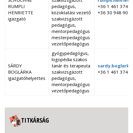
SCHUCHNÉ
szakvizsgázott
rumpli.henriett
RUMPLI
pedagógus,
+36 1 461 3749
HENRIETTE
közoktatási vezető
+36 30 948 905
igazgató
szakvizsgázott
pedagógus,
mentorpedagógus
mesterpedagógus
vezetőpedagógus
gyógypedagógus,
logopédia szakos
SÁRDY
tanár és terapeuta
sardy.boglarka
BOGLÁRKA
szakvizsgázott
+36 1 461 3749
igazgatóhelyettes
pedagógus,
mentorpedagógus
vezetőpedagógus
TITKÁRSÁG