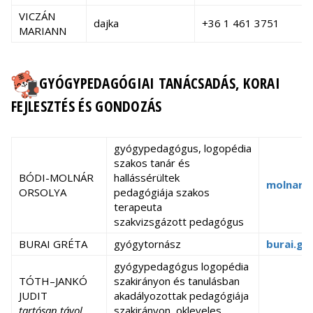
VICZÁN
dajka
+36 1 461 3751
MARIANN
GYÓGYPEDAGÓGIAI TANÁCSADÁS, KORAI
FEJLESZTÉS ÉS GONDOZÁS
gyógypedagógus, logopédia
szakos tanár és
BÓDI-MOLNÁR
hallássérültek
molnar.o
ORSOLYA
pedagógiája szakos
terapeuta
szakvizsgázott pedagógus
BURAI GRÉTA
gyógytornász
burai.gr
gyógypedagógus logopédia
TÓTH–JANKÓ
szakirányon és tanulásban
JUDIT
akadályozottak pedagógiája
tartósan távol
szakirányon, okleveles