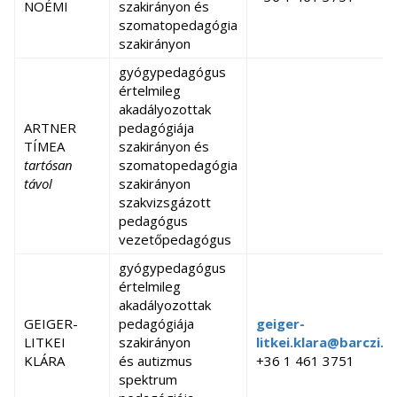
NOÉMI
szakirányon és
GYENGE-
szomatopedagógia
DOMBI
gyógypedagógus
szakirányon
DOROTTYA
logopédia szakirányon
dombi.dorotty
gyógypedagógus
értékelési
szakvizsgázott
+36 1 461 374
értelmileg
munkacsoport-
pedagógus
akadályozottak
vezető
ARTNER
pedagógiája
TÍMEA
szakirányon és
gyógypedagógus
lencz.reka@bar
LENCZ RÉKA
tartósan
szomatopedagógia
logopédia szakirányon
+36 1 461 374
távol
szakirányon
szakvizsgázott
gyógypedagógus,
pedagógus
logopédia szakos
vezetőpedagógus
SÁRDY
tanár és terapeuta
BOGLÁRKA
szakvizsgázott
sardy.boglark
gyógypedagógus
óvodai
pedagógus,
+36 1 461 374
értelmileg
munkacsoport-
mentorpedagógus
akadályozottak
vezető
vezetőpedagógus
GEIGER-
pedagógiája
geiger-
óvodai munkacsoport-
LITKEI
szakirányon
litkei.klara@barczi.e
vezető
KLÁRA
és autizmus
+36 1 461 3751
spektrum
oligofrénpedagógia -