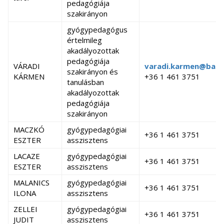
JÓZSEFNÉ
pedagógiája
szakirányon
gyógypedagógus
értelmileg
akadályozottak
pedagógiája
VÁRADI
varadi.karmen@barcz
szakirányon és
KÁRMEN
+36 1 461 3751
tanulásban
akadályozottak
pedagógiája
szakirányon
MACZKÓ
gyógypedagógiai
+36 1 461 3751
ESZTER
asszisztens
LACAZE
gyógypedagógiai
+36 1 461 3751
ESZTER
asszisztens
MALANICS
gyógypedagógiai
+36 1 461 3751
ILONA
asszisztens
ZELLEI
gyógypedagógiai
+36 1 461 3751
JUDIT
asszisztens