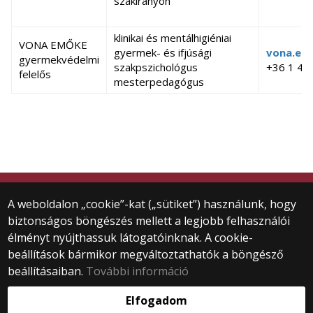
szakirányon
klinikai és mentálhigiéniai
VONA EMŐKE
gyermek- és ifjúsági
vona.emo
gyermekvédelmi
szakpszichológus
+36 1 46
felelős
mesterpedagógus
© 2024 ELTE Gyakorló Óvoda és EGYMI
A weboldalon „cookie”-kat („sütiket”) használunk, hogy
Minden jog fenntartva.
biztonságos böngészés mellett a legjobb felhasználói
1071 Budapest, Damjanich u. 41-43.
élményt nyújthassuk látogatóinknak. A cookie-
+36 1 461-3750
beállítások bármikor megváltoztathatók a böngésző
gyakovoda@barczi.elte.hu
beállításaiban.
További információ
Webfejlesztés:
Elfogadom