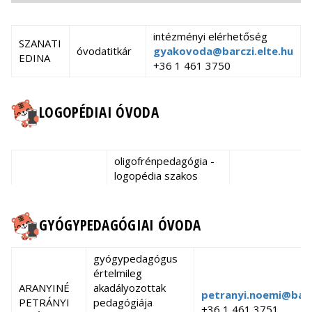
intézményi elérhetőség
SZANATI
óvodatitkár
gyakovoda@barczi.elte.hu
EDINA
+36 1 461 3750
LOGOPÉDIAI ÓVODA
oligofrénpedagógia -
logopédia szakos
gyógypedagógiai
tanár
ALKONYI MÁRIA
szakvizsgázott
GYÓGYPEDAGÓGIAI ÓVODA
gyakorlatvezetői
alkonyi.maria
pedagógus
munkacsoport-
+36 1 461 374
szülő-
vezető
gyógypedagógus
csecsemő/kisgyermek
értelmileg
konzulens
ARANYINÉ
akadályozottak
mesterpedagógus
petranyi.noemi@barc
PETRÁNYI
pedagógiája
vezetőpedagógus
+36 1 461 3751