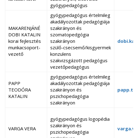
gyógypedagógus
gyógypedagógus értelmileg
akadályozottak pedagógiája
MAKARENJÁNÉ
szakirányon és
DOBI KATALIN
szomatopedgógia
korai fejlesztés
szakirányon
dobi.kat
munkacsoport-
szülő-csecsemő/kisgyermek
vezető
konzulens
szakvizsgázott pedagógus
vezetőpedagógus
gyógypedagógus értelmileg
PAPP
akadályozottak pedagógiája
TEODÓRA
szakirányon és
papp.teo
KATALIN
pszichopedagógia
szakirányon
gyógypedagógus logopédia
szakirányon és
VARGA VERA
varga.ve
pszichopedagógia