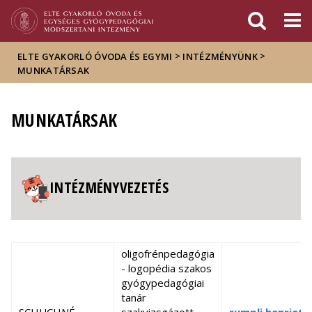
Események
ELTE a
Hírek
sajtóban
>
>
ELTE GYAKORLÓ ÓVODA ÉS EGYMI
INTÉZMÉNYÜNK
MUNKATÁRSAK
MUNKATÁRSAK
INTÉZMÉNYVEZETÉS
oligofrénpedagógia
- logopédia szakos
gyógypedagógiai
tanár